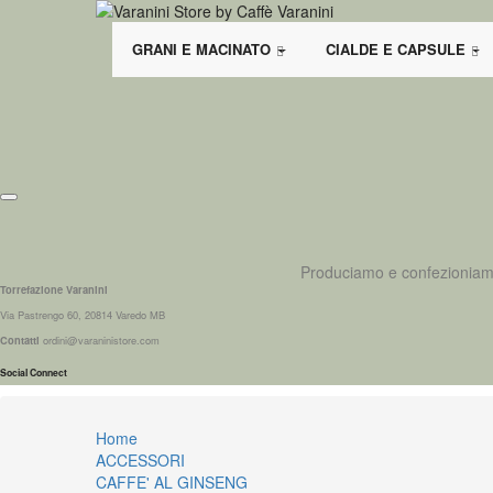
GRANI E MACINATO
CIALDE E CAPSULE
Produciamo e confezioniamo d
Torrefazione Varanini
Via Pastrengo 60, 20814 Varedo MB
Contatti
ordini@varaninistore.com
Social Connect
Home
ACCESSORI
CAFFE' AL GINSENG