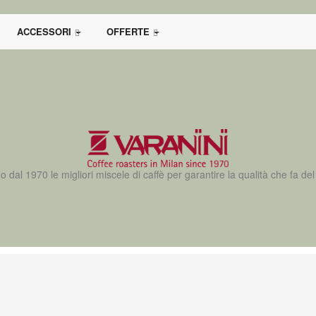
ACCESSORI
OFFERTE
al 1970 le migliori miscele di caffè per garantire la qualità che fa del 