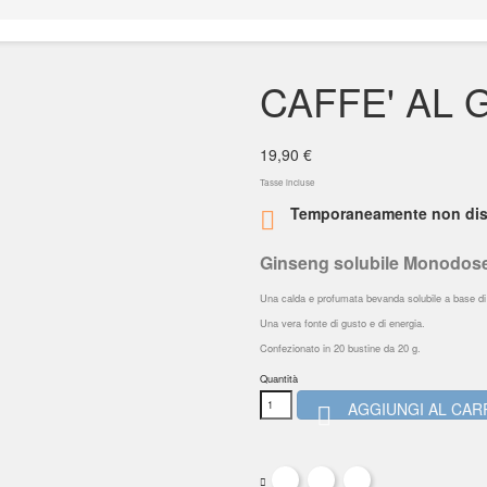
CAFFE' AL 
19,90 €
Tasse incluse
Temporaneamente non dis

Ginseng solubile Monodos
Una calda e profumata bevanda solubile a base di 
Una vera fonte di gusto e di energia.
Confezionato in 20 bustine da 20 g.
Quantità
AGGIUNGI AL CAR
