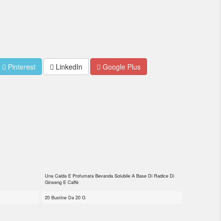
Pinterest
LinkedIn
Google Plus
Una Calda E Profumata Bevanda Solubile A Base Di Radice Di
Ginseng E Caffè
20 Bustine Da 20 G