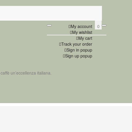
0
My account
My wishlist
My cart
Track your order
Sign in popup
Sign up popup
caffè un’eccellenza italiana.