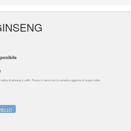
GINSENG
ponibile
e
radice di ginseng e caffè. Pronto in tazza con la semplice aggiunta di acqua calda.
RELLO