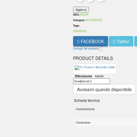
AAGIN
SKU:
ACCESSORI
Category:
Tags:
GINSENG
FACEBOOK
Twitter
Dettagli del prodotto
PRODUCT DETAILS
Riferimento
AAGIN
Avvisami quando disponibile
Scheda tecnica
Caratteristiche
Confezione