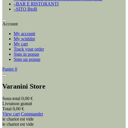
–BAR E RISTORANTI
–SITO BtoB
Account
My account
My wishlist
My cart
Track your order
Sign in popup
Sign up popup
Panier
0
Varanini Store
Sous-total
0,00 €
Livraison
gratuit
Total
0,00 €
View cart
Commander
le chariot est vide
le chariot est vide