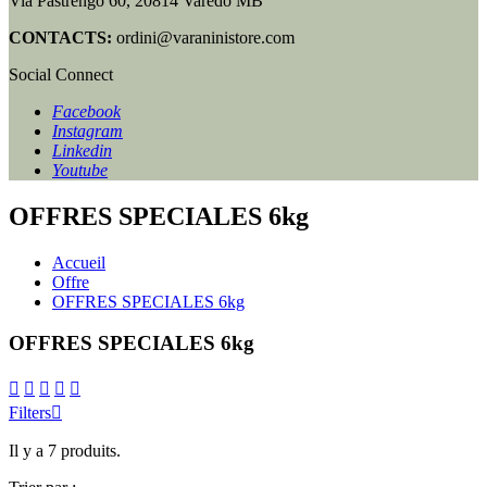
Via Pastrengo 60, 20814 Varedo MB
CONTACTS:
ordini@varaninistore.com
Social Connect
Facebook
Instagram
Linkedin
Youtube
OFFRES SPECIALES 6kg
Accueil
Offre
OFFRES SPECIALES 6kg
OFFRES SPECIALES 6kg





Filters

Il y a 7 produits.