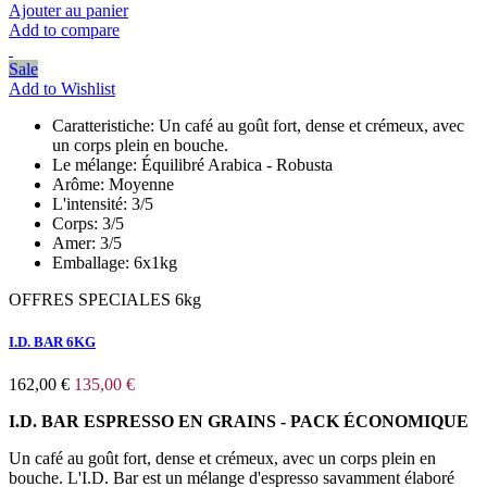
Ajouter au panier
Add to compare
Sale
Add to Wishlist
Caratteristiche:
Un café au goût fort, dense et crémeux, avec
un corps plein en bouche.
Le mélange:
Équilibré Arabica - Robusta
Arôme:
Moyenne
L'intensité:
3/5
Corps:
3/5
Amer:
3/5
Emballage:
6x1kg
OFFRES SPECIALES 6kg
I.D. BAR 6KG
162,00 €
135,00 €
I.D. BAR ESPRESSO EN GRAINS - PACK ÉCONOMIQUE
Un café au goût fort, dense et crémeux, avec un corps plein en
bouche. L'I.D. Bar est un mélange d'espresso savamment élaboré