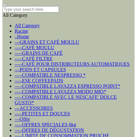
All Category
All Category
Racine
–Home
––GRAINS ET CAFÉ MOULU
–––CAFÉ MOULU
–––GRAINS DE CAFÉ
–––CAFÉ FILTRE
–––CAFÉ POUR DISTRIBUTEURS AUTOMATIQUES
––PODS ET CAPSULES
–––COMPATIBLE NESPRESSO *
–––ESE COFFEEPADS
–––COMPATIBLE LAVAZZA ESPRESSO POINT*
–––COMPATIBLE LAVAZZA MODO MIO*
–––COMPATIBLE AVEC LE NESCAFE' DOLCE
GUSTO*
––ACCESSOIRES
–––PETITES ET DOUCES
––Offre
–––OFFRES SPECIALES 6kg
–––OFFRES DE DÉGUSTATION
–––LIMITE DE CONSOMMATION PROCHE