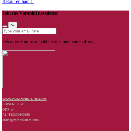
Retour en haut

Join the Varanini newsletter
ok
Découvrez notre actualité et nos meilleures offres
WWW.VARANINISTORE.COM
POWERED BY
GDR srl
P.I. IT10309640158
ordini@varaninistore.com