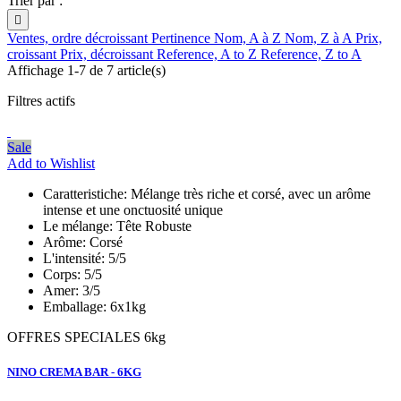
Trier par :

Ventes, ordre décroissant
Pertinence
Nom, A à Z
Nom, Z à A
Prix,
croissant
Prix, décroissant
Reference, A to Z
Reference, Z to A
Affichage 1-7 de 7 article(s)
Filtres actifs
Sale
Add to Wishlist
Caratteristiche:
Mélange très riche et corsé, avec un arôme
intense et une onctuosité unique
Le mélange:
Tête Robuste
Arôme:
Corsé
L'intensité:
5/5
Corps:
5/5
Amer:
3/5
Emballage:
6x1kg
OFFRES SPECIALES 6kg
NINO CREMA BAR - 6KG