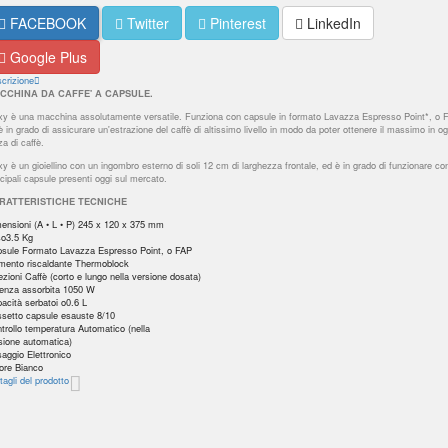
FACEBOOK
Twitter
Pinterest
LinkedIn
Google Plus
crizione
CCHINA DA CAFFE' A CAPSULE.
xy è una macchina assolutamente versatile. Funziona con capsule in formato Lavazza Espresso Point*, o 
è in grado di assicurare un'estrazione del caffè di altissimo livello in modo da poter ottenere il massimo in og
za di caffè.
xy è un gioiellino con un ingombro esterno di soli 12 cm di larghezza frontale, ed è in grado di funzionare con
ncipali capsule presenti oggi sul mercato.
RATTERISTICHE TECNICHE
ensioni (A • L • P) 245 x 120 x 375 mm
o3.5 Kg
sule Formato Lavazza Espresso Point, o FAP
mento riscaldante Thermoblock
ezioni Caffè (corto e lungo nella versione dosata)
enza assorbita 1050 W
acità serbatoi o0.6 L
setto capsule esauste 8/10
trollo temperatura Automatico (nella
sione automatica)
aggio Elettronico
ore Bianco
tagli del prodotto