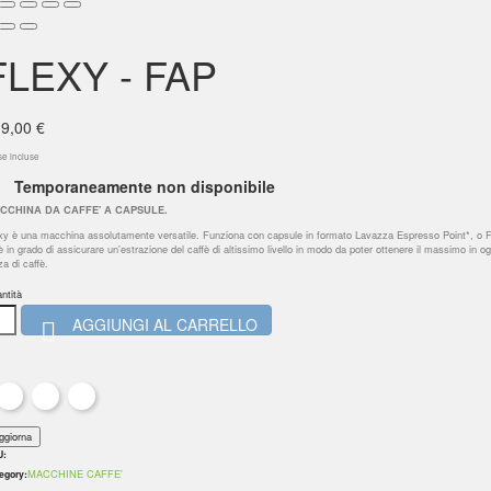
FLEXY - FAP
9,00 €
se incluse
Temporaneamente non disponibile
CCHINA DA CAFFE' A CAPSULE.
xy è una macchina assolutamente versatile. Funziona con capsule in formato Lavazza Espresso Point*, o 
è in grado di assicurare un'estrazione del caffè di altissimo livello in modo da poter ottenere il massimo in og
za di caffè.
ntità
AGGIUNGI AL CARRELLO

U:
MACCHINE CAFFE'
egory: