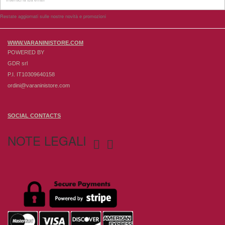
Restate aggiornati sulle nostre novità e promozioni
WWW.VARANINISTORE.COM
POWERED BY
GDR srl
P.I. IT10309640158
ordini@varaninistore.com
SOCIAL CONTACTS
NOTE LEGALI

