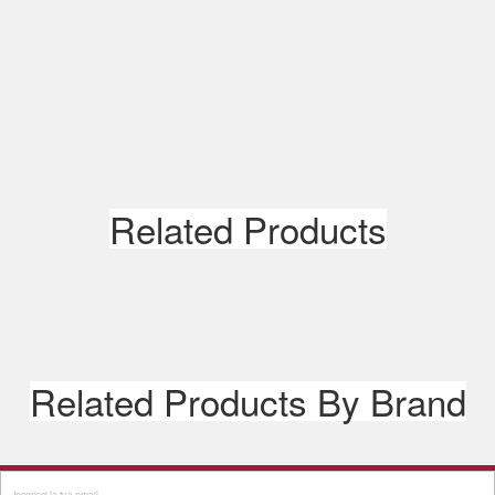
Avvisami quando disponibile
Related Products
Related Products By Brand