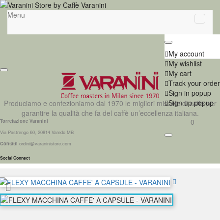
Menu
My account
My wishlist
My cart
Track your order
Sign in popup
Sign up popup
Produciamo e confezioniamo dal 1970 le migliori miscele di caffè per
garantire la qualità che fa del caffè un’eccellenza italiana.
0
Torrefazione Varanini
Via Pastrengo 60, 20814 Varedo MB
Contatti
ordini@varaninistore.com
Social Connect