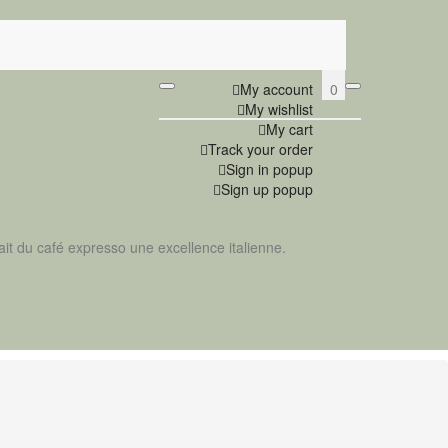
0
My account
My wishlist
My cart
Track your order
Sign in popup
Sign up popup
fait du café expresso une excellence italienne.