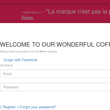
- *La marque n'est pas la p
© 2026 GDR srl
liées.
WELCOME TO OUR WONDERFUL COF
Did you know that we ship to over
30 different countries
Login with Facebook
OR SIGN IN
Register
Forgot your password?