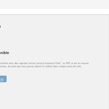
P
nible
onctionne avec des capsules format Lavazza Espresso Point*, ou FAP, et est en mesure
t niveau, de sorte que vous pouvez obtenir le meilleur dans chaque tasse de café.
ER