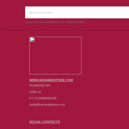
Découvrez notre actualité et nos meilleures offres
WWW.VARANINISTORE.COM
POWERED BY
GDR srl
P.I. IT10309640158
ordini@varaninistore.com
SOCIAL CONTACTS