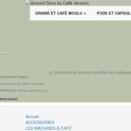
GRAINS ET CAFÉ MOULU
PODS ET CAPSUL
La Torrefazione Varanini torréfie les meilleur
Torrefazione Varanini
Via Pastrengo 60, 20814 Varedo MB
CONTACTS:
ordini@varaninistore.com
Social Connect
Accueil
ACCESSOIRES
LES MACHINES À CAFÉ'