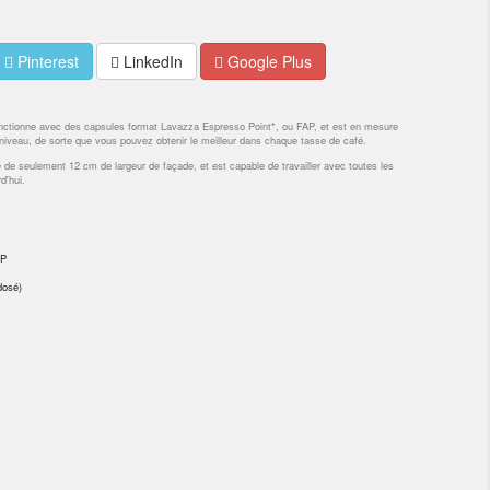
Pinterest
LinkedIn
Google Plus
onctionne avec des capsules format Lavazza Espresso Point*, ou FAP, et est en mesure
t niveau, de sorte que vous pouvez obtenir le meilleur dans chaque tasse de café.
e de seulement 12 cm de largeur de façade, et est capable de travailler avec toutes les
d'hui.
AP
dosé)