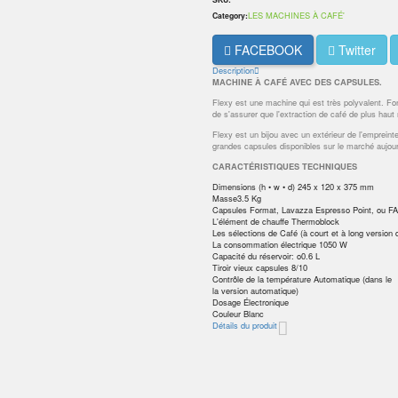
LES MACHINES À CAFÉ'
Category:
FACEBOOK
Twitter
Description
MACHINE À CAFÉ AVEC DES CAPSULES.
Flexy est une machine qui est très polyvalent. F
de s'assurer que l'extraction de café de plus hau
Flexy est un bijou avec un extérieur de l'empreint
grandes capsules disponibles sur le marché aujour
CARACTÉRISTIQUES TECHNIQUES
Dimensions (h • w • d) 245 x 120 x 375 mm
Masse3.5 Kg
Capsules Format, Lavazza Espresso Point, ou F
L'élément de chauffe Thermoblock
Les sélections de Café (à court et à long version 
La consommation électrique 1050 W
Capacité du réservoir: o0.6 L
Tiroir vieux capsules 8/10
Contrôle de la température Automatique (dans le
la version automatique)
Dosage Électronique
Couleur Blanc
Détails du produit