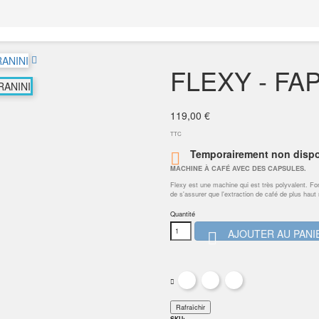
FLEXY - FA
119,00 €
TTC
Temporairement non dispo

MACHINE À CAFÉ AVEC DES CAPSULES.
Flexy est une machine qui est très polyvalent. F
de s'assurer que l'extraction de café de plus hau
Quantité
AJOUTER AU PANI

SKU: