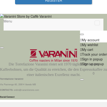
REGISTER
Menu
My account
My wishlist
My cart
Track your order
Sign in popup
Sign up popup
Die Torrefazione Varanini röstet seit 1970 täglich die besten
Kaffeebohnen, um die Qualität zu erreichen, die den Espressokaffee zu
0
einer italienischen Exzellenz macht.
Torrefazione Varanini
Via Pastrengo 60, 20814 Varedo MB
CONTACTS:
ordini@varaninistore.com
Social Connect