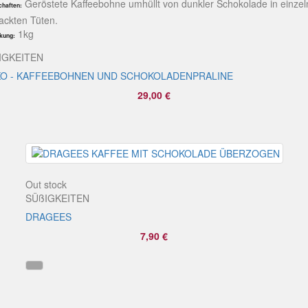
Geröstete Kaffeebohne umhüllt von dunkler Schokolade in einzel
chaften:
ackten Tüten.
1kg
kung:
IGKEITEN
KO - KAFFEEBOHNEN UND SCHOKOLADENPRALINE
29,00 €
Out stock
SÜßIGKEITEN
DRAGEES
7,90 €