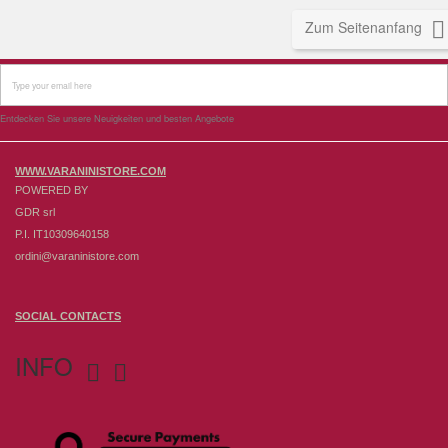

Zum Seitenanfang
Entdecken Sie unsere Neuigkeiten und besten Angebote
WWW.VARANINISTORE.COM
POWERED BY
GDR srl
P.I. IT10309640158
ordini@varaninistore.com
SOCIAL CONTACTS
INFO

