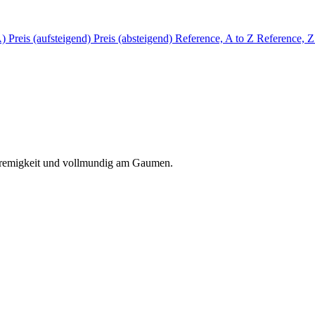
A)
Preis (aufsteigend)
Preis (absteigend)
Reference, A to Z
Reference, Z
Cremigkeit und vollmundig am Gaumen.