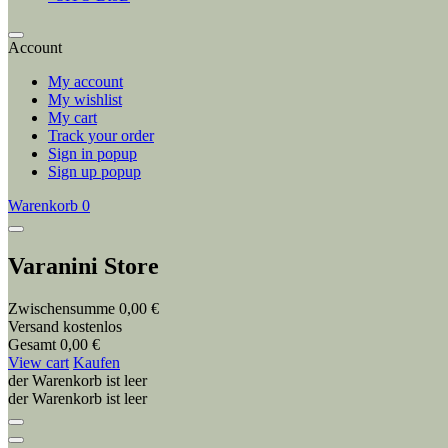
Account
My account
My wishlist
My cart
Track your order
Sign in popup
Sign up popup
Warenkorb
0
Varanini Store
Zwischensumme
0,00 €
Versand
kostenlos
Gesamt
0,00 €
View cart
Kaufen
der Warenkorb ist leer
der Warenkorb ist leer