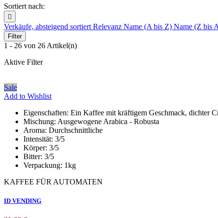
Sortiert nach:

Verkäufe, absteigend sortiert
Relevanz
Name (A bis Z)
Name (Z bis 
Filter
1 - 26 von 26 Artikel(n)
Aktive Filter
Sale
Add to Wishlist
Eigenschaften:
Ein Kaffee mit kräftigem Geschmack, dichter 
Mischung:
Ausgewogene Arabica - Robusta
Aroma:
Durchschnittliche
Intensität:
3/5
Körper:
3/5
Bitter:
3/5
Verpackung:
1kg
KAFFEE FÜR AUTOMATEN
ID VENDING