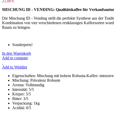
21,00 €
MISCHUNG ID - VENDING: Qualitätskaffee für Verkaufsauto
Die Mischung ID - Vending stellt die perfekte Synthese aus der Tradi
Kombination von vier verschiedenen erstklassigen Kaffeesorten wurde
Raum zu bringen.
Sonderpreis!
In den Warenkorb
Add to compare
Add to Wishlist
Eigenschaften:
Mischung mit hohem Robusta-Kaffee: intensive
Mischung:
Prävalenz Robuste
Aroma:
Vollmundig
Intensität:
5/5
Körper:
5/5
Bitter:
3/5
Verpackung:
1kg
Acidità:
0/5