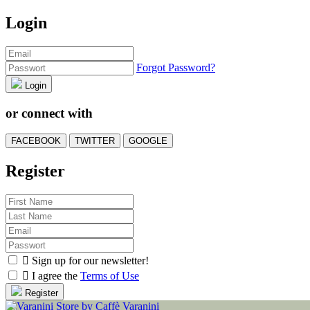
Login
Forgot Password?
Login
or connect with
FACEBOOK
TWITTER
GOOGLE
Register

Sign up for our newsletter!

I agree the
Terms of Use
Register