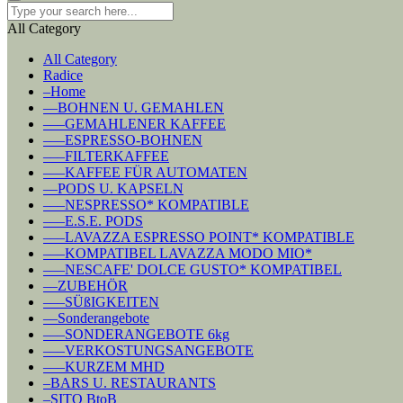
All Category
All Category
Radice
–Home
––BOHNEN U. GEMAHLEN
–––GEMAHLENER KAFFEE
–––ESPRESSO-BOHNEN
–––FILTERKAFFEE
–––KAFFEE FÜR AUTOMATEN
––PODS U. KAPSELN
–––NESPRESSO* KOMPATIBLE
–––E.S.E. PODS
–––LAVAZZA ESPRESSO POINT* KOMPATIBLE
–––KOMPATIBEL LAVAZZA MODO MIO*
–––NESCAFE' DOLCE GUSTO* KOMPATIBEL
––ZUBEHÖR
–––SÜßIGKEITEN
––Sonderangebote
–––SONDERANGEBOTE 6kg
–––VERKOSTUNGSANGEBOTE
–––KURZEM MHD
–BARS U. RESTAURANTS
–SITO BtoB