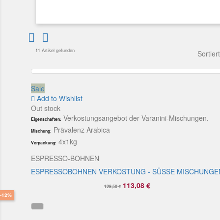


11 Artikel gefunden
Sortier
Sale
Add to Wishlist
Out stock
Verkostungsangebot der Varanini-Mischungen.
Eigenschaften:
Prävalenz Arabica
Mischung:
4x1kg
Verpackung:
ESPRESSO-BOHNEN
ESPRESSOBOHNEN VERKOSTUNG - SÜSSE MISCHUNGE
113,08 €
128,50 €
-12%