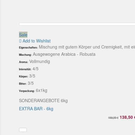
Sale
Add to Wishlist
Mischung mit gutem Körper und Cremigkeit, mit
Eigenschaften:
Ausgewogene Arabica - Robusta
Mischung:
Vollmundig
Aroma:
4/5
Intensität:
3/5
Körper:
3/5
Bitter:
6x1kg
Verpackung:
SONDERANGEBOTE 6kg
EXTRA BAR - 6kg
138,50 
168,00 €