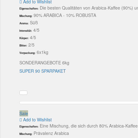
Add to Wishlist
Die besten Qualitäten von Arabica-Kaffee (90%) 
Eigenschaften:
90% ARABICA - 10% ROBUSTA
Mischung:
Süß
Aroma:
4/5
Intensität:
4/5
Körper:
2/5
Bitter:
6x1kg
Verpackung:
SONDERANGEBOTE 6kg
SUPER 90 SPARPAKET
Sale
Add to Wishlist
Eine Mischung, die sich durch 80% Arabica-Kaffe
Eigenschaften:
Prävalenz Arabica
Mischung: