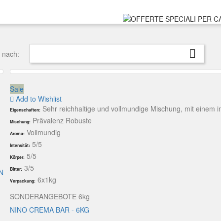

t nach:
Sale
Add to Wishlist
Sehr reichhaltige und vollmundige Mischung, mit einem i
Eigenschaften:
Prävalenz Robuste
Mischung:
Vollmundig
Aroma:
5/5
Intensität:
5/5
Körper:
3/5
Bitter:
N
6x1kg
Verpackung:
SONDERANGEBOTE 6kg
NINO CREMA BAR - 6KG