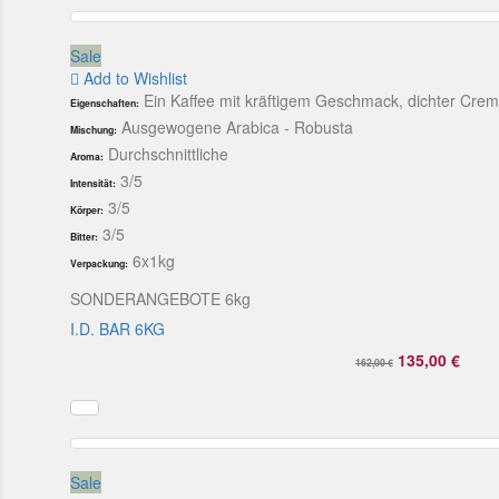
Sale
Add to Wishlist
Ein Kaffee mit kräftigem Geschmack, dichter Cre
Eigenschaften:
Ausgewogene Arabica - Robusta
Mischung:
Durchschnittliche
Aroma:
3/5
Intensität:
3/5
Körper:
3/5
Bitter:
6x1kg
Verpackung:
SONDERANGEBOTE 6kg
I.D. BAR 6KG
135,00 €
162,00 €
Sale