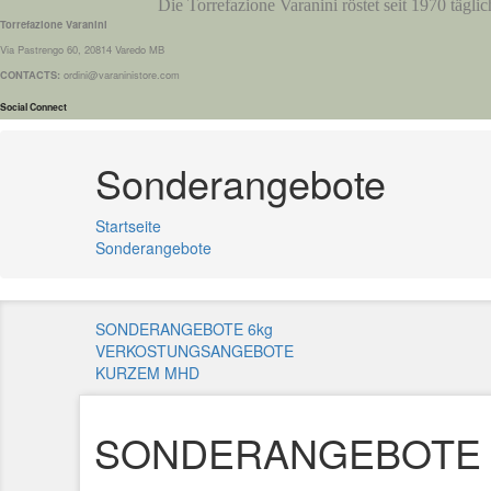
Die Torrefazione Varanini röstet seit 1970 tägli
Torrefazione Varanini
Via Pastrengo 60, 20814 Varedo MB
CONTACTS:
ordini@varaninistore.com
Social Connect
Sonderangebote
Startseite
Sonderangebote
SONDERANGEBOTE 6kg
VERKOSTUNGSANGEBOTE
KURZEM MHD
SONDERANGEBOTE