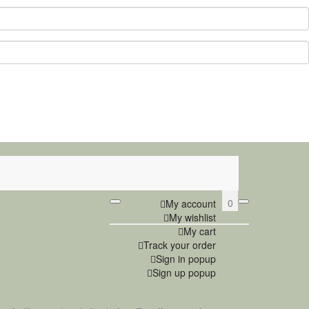
0
My account
My wishlist
My cart
Track your order
Sign in popup
Sign up popup