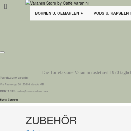
BOHNEN U. GEMAHLEN
PODS U. KAPSELN
Die Torrefazione Varanini röstet seit 1970 tägli
Torrefazione Varanini
Via Pastrengo 60, 20814 Varedo MB
CONTACTS:
ordini@varaninistore.com
Social Connect
ZUBEHÖR