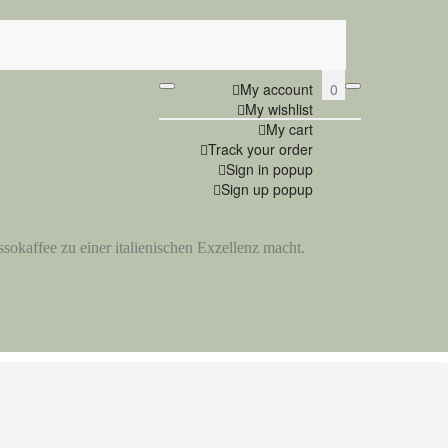
0
My account
My wishlist
My cart
Track your order
Sign in popup
Sign up popup
ssokaffee zu einer italienischen Exzellenz macht.