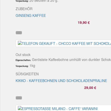
20 Beuteln à 20 g.
Verpackung:
ZUBEHÖR
GINSENG KAFFEE
19,90 €
Out stock
Geröstete Kaffeebohne umhüllt von dunkler Schoko
Eigenschaften:
1kg
Verpackung:
SÜßIGKEITEN
KIKKO - KAFFEEBOHNEN UND SCHOKOLADENPRALINE
29,00 €