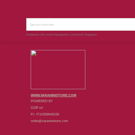
Entdecken Sie unsere Neuigkeiten und besten Angebote
WWW.VARANINISTORE.COM
POWERED BY
GDR srl
P.I. IT10309640158
ordini@varaninistore.com