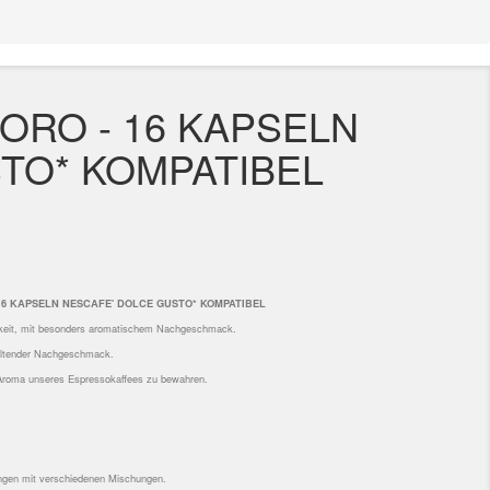
ORO - 16 KAPSELN
TO* KOMPATIBEL
 16 KAPSELN
NESCAFE' DOLCE GUSTO
* KOMPATIBEL
keit, mit besonders aromatischem Nachgeschmack.
ltender Nachgeschmack.
 Aroma unseres Espressokaffees zu bewahren.
ungen mit verschiedenen Mischungen.