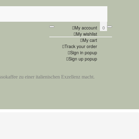
0
My account
My wishlist
My cart
Track your order
Sign in popup
Sign up popup
ssokaffee zu einer italienischen Exzellenz macht.