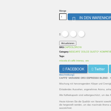
Menge
IN DEN WARENKO

CAPDOLORO16
SKU:
NESCAFE' DOLCE GUSTO* KOMPATI
Category:
Tags:
miscela di caffè intensa
oro
FACEBOOK
Twitter
Beschreibung
CAFFE' VARANINI ORO ESPRESSO BLEND -
Mischung mit hervorragendem Körper und Cremig
Einladendes Aussehen, angenehmes Aroma, anha
Alle Kaffeekapseln sind selbstgeschützt, um das
Heute können Sie die Qualität von Varanini sowoh
die hergestellt werden, um das maximale Aroma un
auszeichnet.