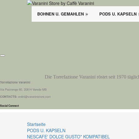
BOHNEN U. GEMAHLEN
PODS U. KAPSELN
Die Torrefazione Varanini röstet seit 1970 tägli
Torrefazione Varanini
Via Pastrengo 60, 20814 Varedo MB
CONTACTS:
ordini@varaninistore.com
Social Connect
Startseite
PODS U. KAPSELN
NESCAFE' DOLCE GUSTO* KOMPATIBEL