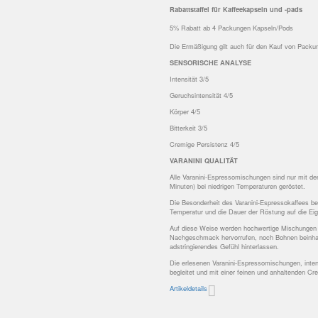
Rabattstaffel für Kaffeekapseln und -pads
5% Rabatt ab 4 Packungen Kapseln/Pods
Die Ermäßigung gilt auch für den Kauf von Pack
SENSORISCHE ANALYSE
Intensität 3/5
Geruchsintensität 4/5
Körper 4/5
Bitterkeit 3/5
Cremige Persistenz 4/5
VARANINI QUALITÄT
Alle Varanini-Espressomischungen sind nur mit de
Minuten) bei niedrigen Temperaturen geröstet.
Die Besonderheit des Varanini-Espressokaffees bes
Temperatur und die Dauer der Röstung auf die Ei
Auf diese Weise werden hochwertige Mischungen k
Nachgeschmack hervorrufen, noch Bohnen beinhalt
adstringierendes Gefühl hinterlassen.
Die erlesenen Varanini-Espressomischungen, int
begleitet und mit einer feinen und anhaltenden C
Artikeldetails