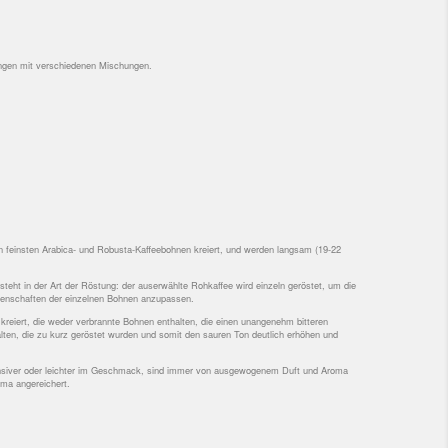
ungen mit verschiedenen Mischungen.
n feinsten Arabica- und Robusta-Kaffeebohnen kreiert, und werden langsam (19-22
teht in der Art der Röstung: der auserwählte Rohkaffee wird einzeln geröstet, um die
genschaften der einzelnen Bohnen anzupassen.
reiert, die weder verbrannte Bohnen enthalten, die einen unangenehm bitteren
en, die zu kurz geröstet wurden und somit den sauren Ton deutlich erhöhen und
ensiver oder leichter im Geschmack, sind immer von ausgewogenem Duft und Aroma
rema angereichert.