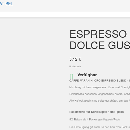
ATIBEL
ESPRESSO 
DOLCE GUS
5,12 €
Bruttopreis
Verfügbar

CAFFE' VARANINI ORO ESPRESSO BLEND -
Mischung mit hervorragendem Körper und Cremig
Einladendes Aussehen, angenehmes Aroma, anha
Alle Kaffeekapseln sind selbstgeschützt, um das
Rabattstaffel für Kaffeekapseln und -pads
5% Rabatt ab 4 Packungen Kapseln/Pods
Die Ermäßigung gilt auch für den Kauf von Pack