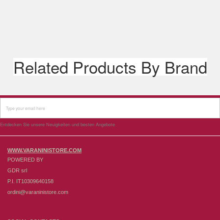
Related Products By Brand
Entdecken Sie unsere Neuigkeiten und besten Angebote
WWW.VARANINISTORE.COM
POWERED BY
GDR srl
P.I. IT10309640158
ordini@varaninistore.com