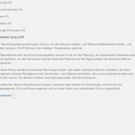
ensität 3/5
uchsintensität 4/5
per 4/5
terkeit 3/5
mige Persistenz 4/5
RANINI QUALITÄT
e Varanini-Espressomischungen sind nur mit den feinsten Arabica- und Robusta-Kaffeebohnen kreiert, und
den langsam (19-22 Minuten) bei niedrigen Temperaturen geröstet.
 Besonderheit des Varanini-Espressokaffees besteht in der Art der Röstung: der auserwählte Rohkaffee wird
zeln geröstet, um die Temperatur und die Dauer der Röstung auf die Eigenschaften der einzelnen Bohnen
upassen.
 diese Weise werden hochwertige Mischungen kreiert, die weder verbrannte Bohnen enthalten, die einen
ngenehm bitteren Nachgeschmack hervorrufen, noch Bohnen beinhalten, die zu kurz geröstet wurden und
it den sauren Ton deutlich erhöhen und adstringierendes Gefühl hinterlassen.
 erlesenen Varanini-Espressomischungen, intensiver oder leichter im Geschmack, sind immer von
gewogenem Duft und Aroma begleitet und mit einer feinen und anhaltenden Crema angereichert.
ikeldetails