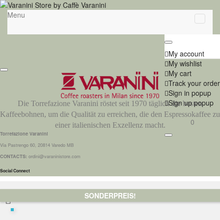
Menu
My account
My wishlist
My cart
Track your order
Sign in popup
Sign up popup
Die Torrefazione Varanini röstet seit 1970 täglich die besten
Kaffeebohnen, um die Qualität zu erreichen, die den Espressokaffee zu
0
einer italienischen Exzellenz macht.
Torrefazione Varanini
Via Pastrengo 60, 20814 Varedo MB
CONTACTS:
ordini@varaninistore.com
Social Connect
SONDERPREIS!