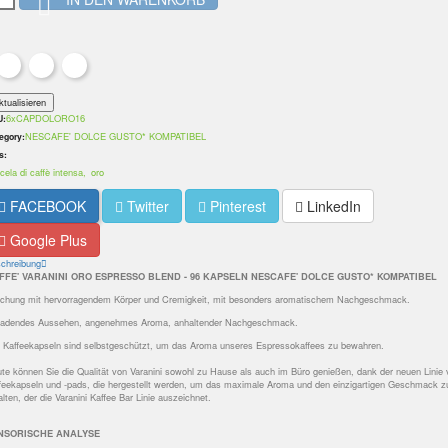

6xCAPDOLORO16
U:
NESCAFE' DOLCE GUSTO* KOMPATIBEL
egory:
s:
cela di caffè intensa
oro
FACEBOOK
Twitter
Pinterest
LinkedIn
Google Plus
chreibung
FFE' VARANINI ORO ESPRESSO BLEND - 96 KAPSELN
NESCAFE' DOLCE GUSTO
* KOMPATIBEL
chung mit hervorragendem Körper und Cremigkeit, mit besonders aromatischem Nachgeschmack.
ladendes Aussehen, angenehmes Aroma, anhaltender Nachgeschmack.
e Kaffeekapseln sind selbstgeschützt, um das Aroma unseres Espressokaffees zu bewahren.
te können Sie die Qualität von Varanini sowohl zu Hause als auch im Büro genießen, dank der neuen Linie
feekapseln und -pads, die hergestellt werden, um das maximale Aroma und den einzigartigen Geschmack z
alten, der die Varanini Kaffee Bar Linie auszeichnet.
NSORISCHE ANALYSE