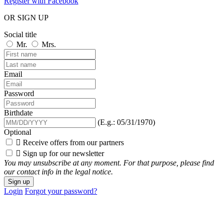
Register with Facebook
OR SIGN UP
Social title
Mr.
Mrs.
Email
Password
Birthdate
(E.g.: 05/31/1970)
Optional

Receive offers from our partners

Sign up for our newsletter
You may unsubscribe at any moment. For that purpose, please find
our contact info in the legal notice.
Sign up
Login
Forgot your password?