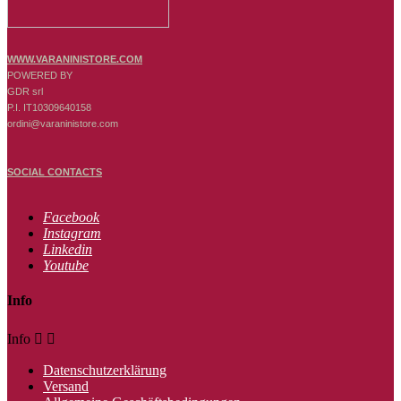
WWW.VARANINISTORE.COM
POWERED BY
GDR srl
P.I. IT10309640158
ordini@varaninistore.com
SOCIAL CONTACTS
Facebook
Instagram
Linkedin
Youtube
Info
Info


Datenschutzerklärung
Versand