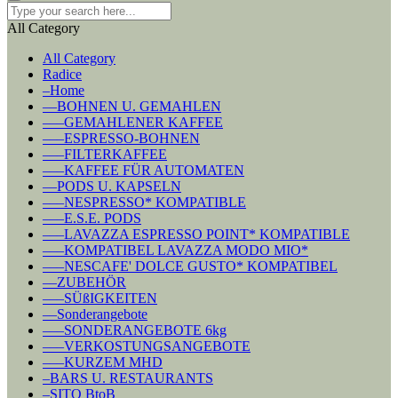
All Category
All Category
Radice
–Home
––BOHNEN U. GEMAHLEN
–––GEMAHLENER KAFFEE
–––ESPRESSO-BOHNEN
–––FILTERKAFFEE
–––KAFFEE FÜR AUTOMATEN
––PODS U. KAPSELN
–––NESPRESSO* KOMPATIBLE
–––E.S.E. PODS
–––LAVAZZA ESPRESSO POINT* KOMPATIBLE
–––KOMPATIBEL LAVAZZA MODO MIO*
–––NESCAFE' DOLCE GUSTO* KOMPATIBEL
––ZUBEHÖR
–––SÜßIGKEITEN
––Sonderangebote
–––SONDERANGEBOTE 6kg
–––VERKOSTUNGSANGEBOTE
–––KURZEM MHD
–BARS U. RESTAURANTS
–SITO BtoB