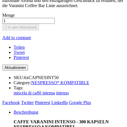
maximale Aroma und den einzigartigen Geschmack zu erhalten, der
die Varanini Coffee Bar Linie auszeichnet.
Menge

In den Warenkorb
Add to compare
Teilen
Tweet
Pinterest
SKU:
6xCAPNESINT50
Category:
NESPRESSO* KOMPATIBLE
Tags:
miscela di caffè intensa
intenso
Facebook
Twitter
Pinterest
LinkedIn
Google Plus
Beschreibung
CAFFE VARANINI INTENSO -
300
KAPSELN
NESPRESSO * KOMPATIBEL