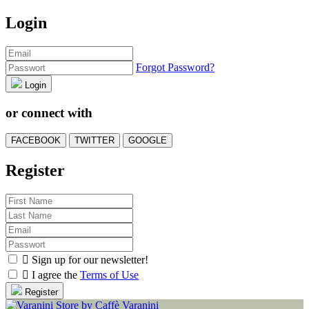
Login
Forgot Password?
Login
or connect with
FACEBOOK
TWITTER
GOOGLE
Register

Sign up for our newsletter!

I agree the
Terms of Use
Register