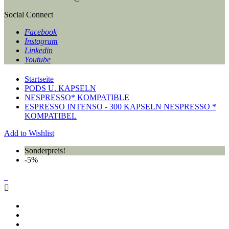
Social Connect
Facebook
Instagram
Linkedin
Youtube
Startseite
PODS U. KAPSELN
NESPRESSO* KOMPATIBLE
ESPRESSO INTENSO - 300 KAPSELN NESPRESSO *
KOMPATIBEL
Add to Wishlist
Sonderpreis!
-5%
