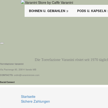
BOHNEN U. GEMAHLEN
PODS U. KAPSELN
Die Torrefazione Varanini röstet seit 1970 tägli
Torrefazione Varanini
Via Pastrengo 60, 20814 Varedo MB
CONTACTS:
ordini@varaninistore.com
Social Connect
Startseite
Sichere Zahlungen