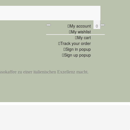
0
My account
My wishlist
My cart
Track your order
Sign in popup
Sign up popup
ssokaffee zu einer italienischen Exzellenz macht.