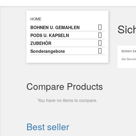
HOME
Sic

BOHNEN U. GEMAHLEN

PODS U. KAPSELN

ZUBEHÖR

Sonderangebote
Sichere Z
Alle Bestel
Compare Products
You have no items to compare.
Best seller