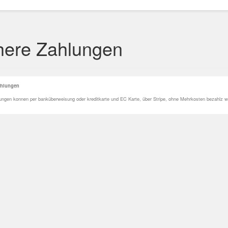
here Zahlungen
ahlungen
lungen konnen per banküberweisung oder kreditkarte und EC Karte, über Stripe, ohne Mehrkosten bezahlz w